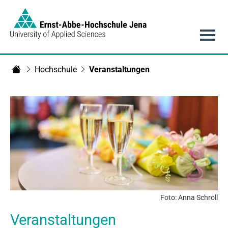
Link to Homepage - https://www.eah-jena.de
Hauptnavigation
Hochschule
Veranstaltungen
Startseite
Foto: Anna Schroll
Veranstaltungen