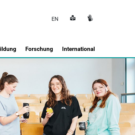
EN
Hauptnavigati
ildung
Forschung
International