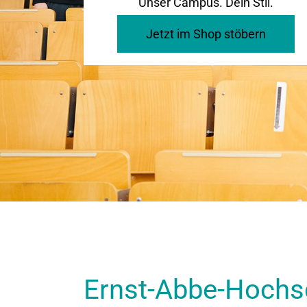
Unser Campus. Dein Stil.
Previous
Jetzt im Shop stöbern
Hochschul-Shop
st-Abbe-Hochschule Jena
Orientierungsjahr Ingenieurwissenschaften
Forschung und Transfer
Arbeiten an der Hochschule
Ernst-Abbe-Hochs