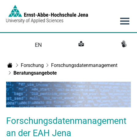
Link to Homepage - https://www.eah-jena.de
Hauptnavigation
EN
Forschung
Forschungsdatenmanagement
Startseite
Beratungsangebote
Forschungsdatenmanagement
an der EAH Jena