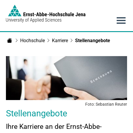
Link to Homepage - https://www.eah-jena.de
Hauptnavigation
Hochschule
Karriere
Stellenangebote
Startseite
Foto: Sebastian Reuter
Stellenangebote
Ihre Karriere an der Ernst-Abbe-