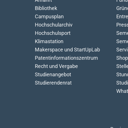
Bibliothek
Grün
Campusplan
Entr
Hochschularchiv
Pres
Hochschulsport
Seme
Klimastation
Seme
Makerspace und StartUpLab
Serv
Patentinformationszentrum
Shop
Recht und Vergabe
Stel
Studienangebot
Stun
Studierendenrat
Stud
What