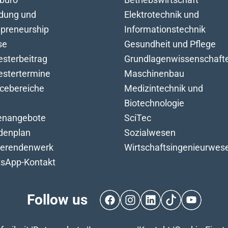
dung und
Elektrotechnik und
epreneurship
Informationstechnik
se
Gesundheit und Pflege
sterbeitrag
Grundlagenwissenschaft
stertermine
Maschinenbau
icebereiche
Medizintechnik und
Biotechnologie
lenangebote
SciTec
denplan
Sozialwesen
ierendenwerk
Wirtschaftsingenieurwes
sApp-Kontakt
Follow us
Facebook
Instagram
LinkedIn
TikTok
YouTube