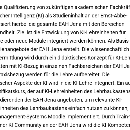
e Qualifizierung von zukünftigen akademischen Fachkrä
er Intelligenz (KI) als Studieninhalt an der Ernst-Abbe-
iert hierbei die gesamte EAH Jena mit den Bereichen
dheit. Ziel ist die Entwicklung von KI-Lehreinheiten für
e oder neue Module integriert werden können. Als Basis
ienangebote der EAH Jena erstellt. Die wissenschaftlich
ermittlung wird durch ein didaktisches Konzept für KI-Le
ten mit KI-Bezug in einzelnen Fachbereichen der EAH J
raxisbezug werden für die Lehre aufbereitet. Die
her Aspekte der KI wird in die KI-Lehre integriert. Ein a
fikatskurs, der auf KI-Lehreinheiten des Lehrbaukasten
Studierenden der EAH Jena angeboten, um relevante KI-
inheiten des Lehrbaukastens einfach nutzen zu können,
Management-Systems Moodle implementiert. Durch Train-
iner KI-Community an der EAH Jena wird die KI-Kompete