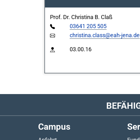
Prof. Dr. Christina B. Claß
03641 205 505
christina.class@eah-jena.de
03.00.16
BEFÄHI
Campus
Ser
Anfahrt
Fund