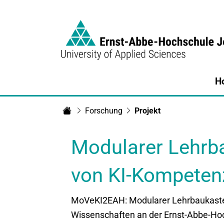
Link to Homepage - https://www.eah-jen
H
Forschung
Projekt
Startseite
Modularer Lehrba
von KI-Kompeten
MoVeKI2EAH: Modularer Lehrbaukaste
Wissenschaften an der Ernst-Abbe-Ho