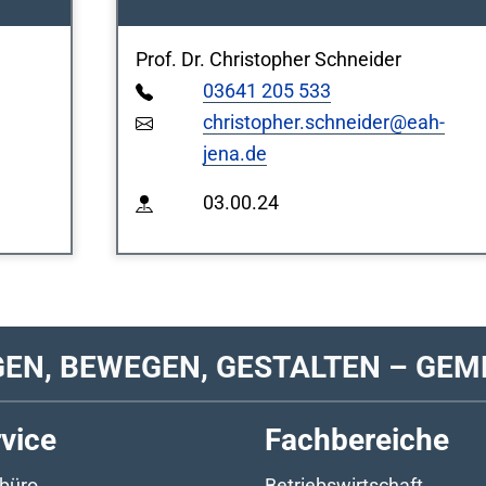
Prof. Dr. Christopher Schneider
03641 205 533
christopher.schneider@eah-
jena.de
03.00.24
GEN, BEWEGEN, GESTALTEN – GEM
vice
Fachbereiche
büro
Betriebswirtschaft