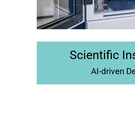
Scientific I
AI-driven D