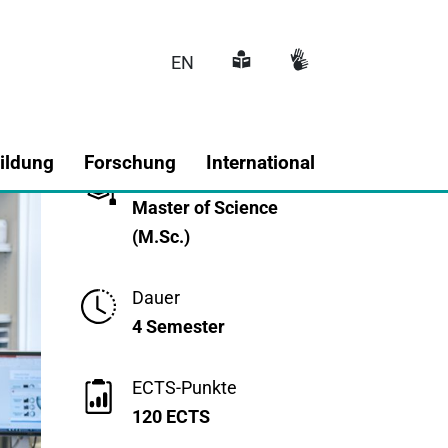
EN
Überblick
Hauptnavigati
ildung
Forschung
International
Abschlusstyp
Master of Science
(M.Sc.)
Dauer
4 Semester
ECTS-Punkte
120 ECTS