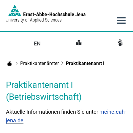
Link to Homepage - https://www.eah-jena.de
Hauptnavigation
EN
Praktikantenämter
Praktikantenamt I
Startseite
Praktikantenamt I
(Betriebswirtschaft)
Aktuelle Informationen finden Sie unter
meine.eah-
jena.de
.