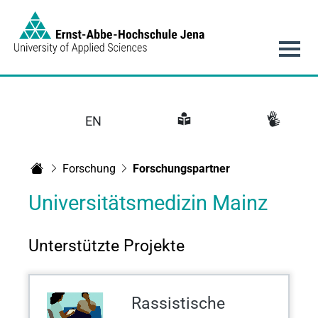
Link to Homepage - https://www.eah-jena.de
Hauptnavigation
EN
Forschung
Forschungspartner
Startseite
Universitätsmedizin Mainz
Unterstützte Projekte
Rassistische