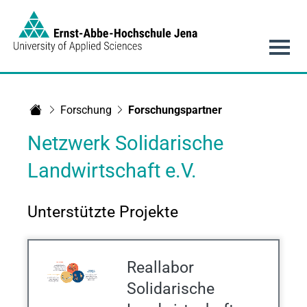
Link to Homepage - https://www.eah-jena.de
Hauptnavigation
Forschung
Forschungspartner
Startseite
Netzwerk Solidarische
Landwirtschaft e.V.
Unterstützte Projekte
Reallabor
Solidarische