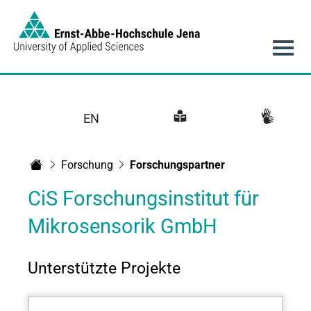
Link to Homepage - https://www.eah-jena.de
Hauptnavigation
EN
Forschung
Forschungspartner
Startseite
CiS Forschungsinstitut für
Mikrosensorik GmbH
Unterstützte Projekte