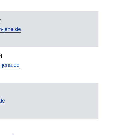
r
-jena.de
d
-jena.de
de