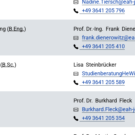
Nadine.Tiersch@eah-
+49 3641 205 796
ng (
B.Eng.
)
Prof. Dr.-Ing.
Frank
Diene
frank.dienerowitz@ea
+49 3641 205 410
(
B.Sc.
)
Lisa
Steinbrücker
StudienberatungHeWi
+49 3641 205 589
Prof. Dr.
Burkhard
Fleck
Burkhard.Fleck@eah-
+49 3641 205 354