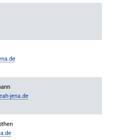
ena.de
mann
eah-jena.de
othen
na.de