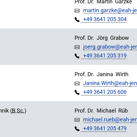
Prof. Dr.
Martin
Garzke
martin.garzke@eah-j
+49 3641 205 304
Prof. Dr.
Jörg
Grabow
joerg.grabow@eah-je
+49 3641 205 319
Prof. Dr.
Janina
Wirth
Janina.Wirth@eah-jen
+49 3641 205 606
nik (
B.Sc.
)
Prof. Dr.
Michael
Rüb
michael.rueb@eah-je
+49 3641 205 479