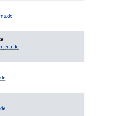
ena.de
ke
-jena.de
.de
.de