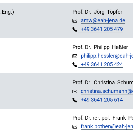
.Eng.
)
Prof. Dr.
Jörg
Töpfer
amw@eah-jena.de
+49 3641 205 479
Prof. Dr.
Philipp
Heßler
philipp.hessler@eah-j
+49 3641 205 424
Prof. Dr.
Christina
Schu
christina.schumann@
+49 3641 205 614
Prof. Dr. rer. pol.
Frank
P
frank.pothen@eah-je