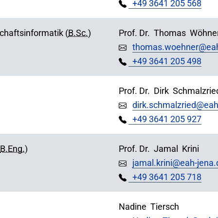
+49 3641 205 568
chaftsinformatik (
B.Sc.
)
Prof. Dr.
Thomas
Wöhne
thomas.woehner@eah
+49 3641 205 498
Prof. Dr.
Dirk
Schmalzrie
dirk.schmalzried@eah
+49 3641 205 927
B.Eng.
)
Prof. Dr.
Jamal
Krini
jamal.krini@eah-jena.
+49 3641 205 718
Nadine
Tiersch