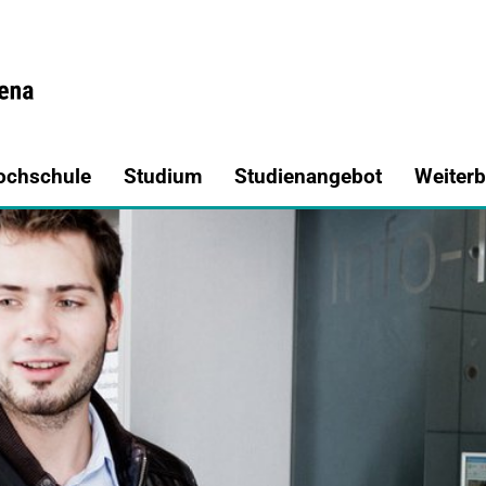
bung und Einschreibung
a.de
ochschule
Studium
Studienangebot
Weiterb