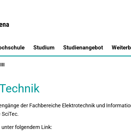
a.de
ochschule
Studium
Studienangebot
Weiterb
III
 Technik
diengänge der Fachbereiche Elektrotechnik und Informati
 SciTec.
 unter folgendem Link: