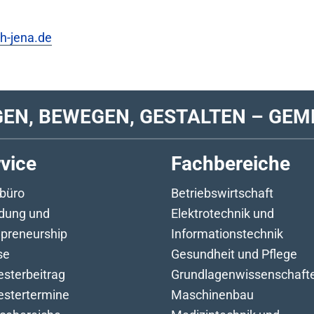
h-jena.de
GEN, BEWEGEN, GESTALTEN – GEM
vice
Fachbereiche
büro
Betriebswirtschaft
dung und
Elektrotechnik und
epreneurship
Informationstechnik
se
Gesundheit und Pflege
sterbeitrag
Grundlagenwissenschaft
stertermine
Maschinenbau