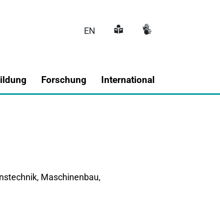
EN
Hauptnavigati
ildung
Forschung
International
onstechnik, Maschinenbau,