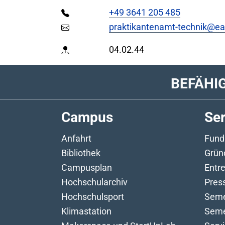
+49 3641 205 485
praktikantenamt-technik@ea
04.02.44
BEFÄHI
Campus
Ser
Anfahrt
Fund
Bibliothek
Grün
Campusplan
Entr
Hochschularchiv
Pres
Hochschulsport
Seme
Klimastation
Seme