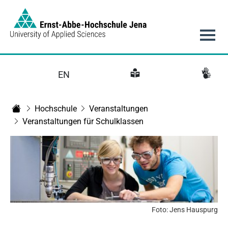
Link to Homepage - https://www.eah-jena.de
Hauptnavigation
EN
Hochschule
Veranstaltungen
Startseite
Veranstaltungen für Schulklassen
Foto: Jens Hauspurg