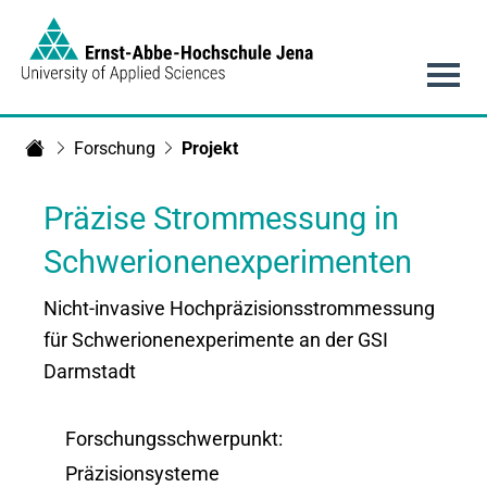
Link to Homepage - https://www.eah-jena.de
Hauptnavigation
Forschung
Projekt
Startseite
Präzise Strommessung in
Schwerionenexperimenten
Nicht-invasive Hochpräzisionsstrommessung
für Schwerionenexperimente an der GSI
Darmstadt
Forschungsschwerpunkt:
Präzisionsysteme