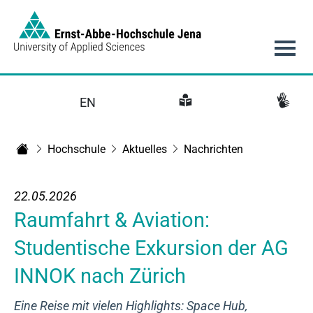
Link to Homepage - https://www.eah-jena.de
Hauptnavigation
EN
Hochschule
Aktuelles
Nachrichten
Startseite
22.05.2026
Raumfahrt & Aviation:
Studentische Exkursion der AG
INNOK nach Zürich
Eine Reise mit vielen Highlights: Space Hub,