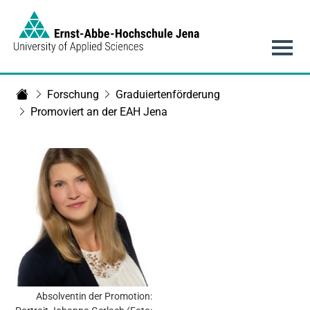
Link to Homepage - https://www.eah-jena.de
Hauptnavigation
Forschung
Graduiertenförderung
Startseite
Promoviert an der EAH Jena
Absolventin der Promotion: