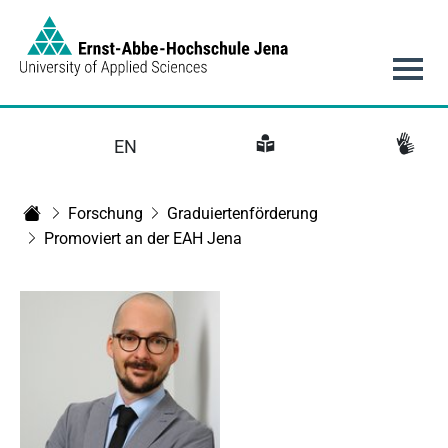
Link to Homepage - https://www.eah-jena.de
Hauptnavigation
EN
Forschung
Graduiertenförderung
Startseite
Promoviert an der EAH Jena