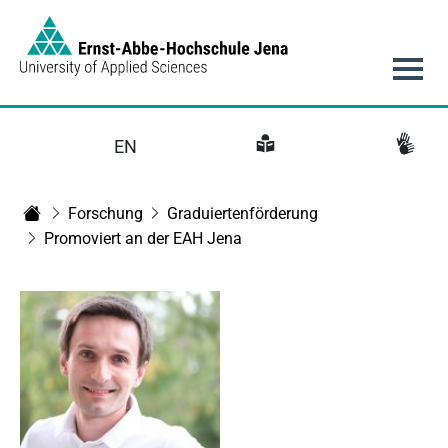
Link to Homepage - https://www.eah-jena.de
Hauptnavigation
EN
Forschung
Graduiertenförderung
Startseite
Promoviert an der EAH Jena