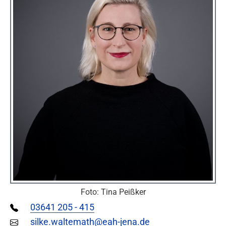
Foto: Tina Peißker
03641 205 - 415
silke.waltemath@eah-jena.de