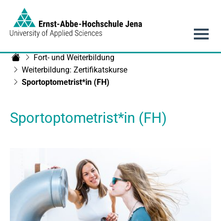
Link to Homepage -
Hauptnavigation
Fort- und Weiterbildung
Fachgebiet Optometrie
Weiterbildung: Zertifikatskurse
Sportoptometrist*in (FH)
Sportoptometrist*in (FH)