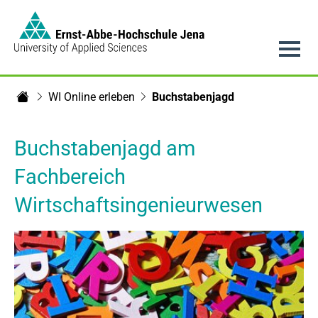
Link to Homepage -
Hauptnavigation
WI Online erleben
Buchstabenjagd
Fachbereich Wirtschaftsingenieurwe​​sen
Buchstabenjagd am
Fachbereich
Wirtschaftsingenieurwesen