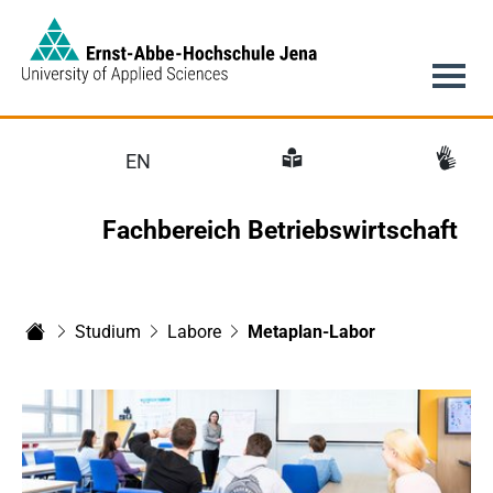
Link to Homepage -
Hauptnavigation
EN
Fachbereich Betriebswirtschaft
Studium
Labore
Metaplan-Labor
Fachbereich Betriebswirtschaft