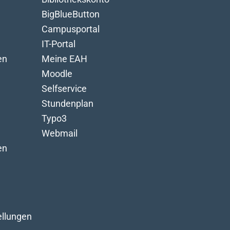
BigBlueButton
Campusportal
IT-Portal
en
Meine EAH
Moodle
Selfservice
Stundenplan
Typo3
Webmail
en
ellungen