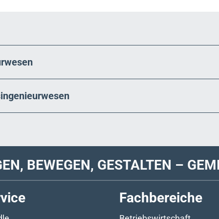
eurwesen
tsingenieurwesen
GEN, BEWEGEN, GESTALTEN – GEM
vice
Fachbereiche
le
Betriebswirtschaft