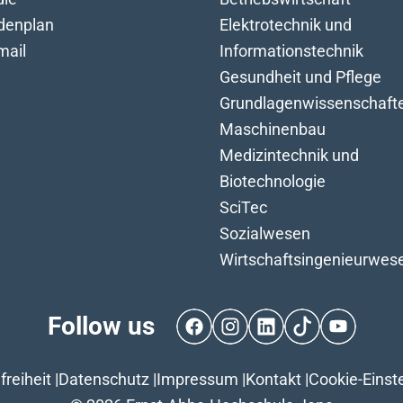
denplan
Elektrotechnik und
ail
Informationstechnik
Gesundheit und Pflege
Grundlagenwissenschaft
Maschinenbau
Medizintechnik und
Biotechnologie
SciTec
Sozialwesen
Wirtschaftsingenieurwes
Follow us
Facebook
Instagram
LinkedIn
TikTok
YouTube
freiheit
|
Datenschutz
|
Impressum
|
Kontakt
|
Cookie-Einst