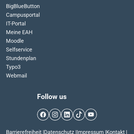
BigBlueButton
Campusportal
IT-Portal
Meine EAH
Moodle
Selfservice
Stundenplan
Typo3
Webmail
Follow us
Facebook
Instagram
LinkedIn
TikTok
YouTube
Barrierefreiheit
|
Datenschutz
|
Impressum
|
Kontakt
|