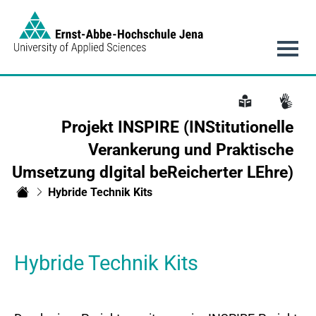
Link to Homepage -
Hauptnavigation
Projekt INSPIRE (INStitutionelle
Verankerung und Praktische
Umsetzung dIgital beReicherter LEhre)
Hybride Technik Kits
Projekt INSPIRE
Hybride Technik Kits