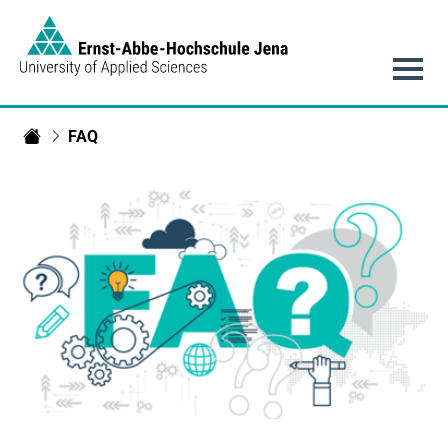
Link to Homepage -
Hauptnavigation
FAQ
Karriereweg Professur an der Ernst-Abbe-Hochschule Jena