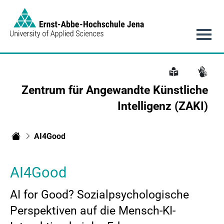
Link to Homepage - Zentrum für Angewandte Künstlich
Hauptnavigation
Zentrum für Angewandte Künstliche
Intelligenz (ZAKI)
AI4Good
Zentrum für Angewandte Künstliche Intelligenz der EAH Jena
AI4Good
AI for Good? Sozialpsychologische
Perspektiven auf die Mensch-KI-