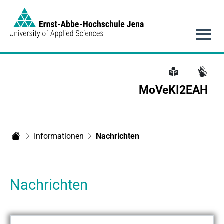
Link to Homepage -
Hauptnavigation
MoVeKI2EAH
Informationen
Nachrichten
MoVeKI2EAH
Nachrichten