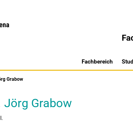
Fa
Fachbereich
Stu
Jörg Grabow
il. Jörg Grabow
l.