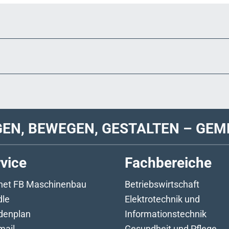
GEN, BEWEGEN, GESTALTEN – GEM
vice
Fachbereiche
anet FB Maschinenbau
Betriebswirtschaft
le
Elektrotechnik und
denplan
Informationstechnik
ail
Gesundheit und Pflege