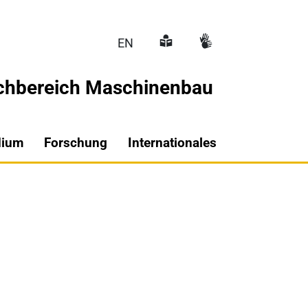
EN
chbereich Maschinenbau
Hauptnavigati
dium
Forschung
Internationales