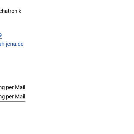
chatronik
9
h-jena.de
ng per Mail
ng per Mail