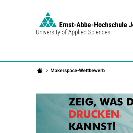
Link to Homepage - 3d-druck-forum
Makerspace-Wettbewerb
3D-Druck Forum