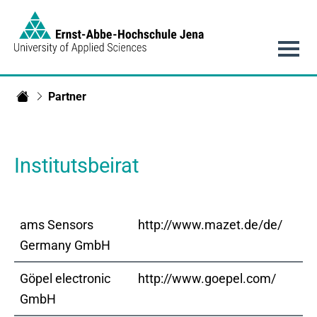
Link to Homepage -
Hauptnavigation
Partner
Institut für integrierte Systeme
Institutsbeirat
ams Sensors
http://www.mazet.de/de/​
Germany GmbH
Göpel electronic
​​http://www.goepel.com/
GmbH